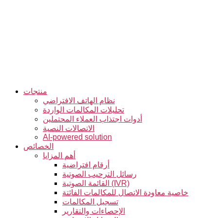
التخطي
إلى
المحتوى
منتجات
نظام الهاتف الافتراضي
تحليلات المكالمات الواردة
أدوات اجتذاب العملاء المحتملين
الاتصالات النصية
AI-powered solution
الخصائص
أهم المزايا
أرقام افتراضية
رسائل الترحيب الصوتية
القائمة الصوتية (IVR)
خاصية معاودة الاتصال للمكالمات الفائتة
تسجيل المكالمات
الإحصاءات والتقارير