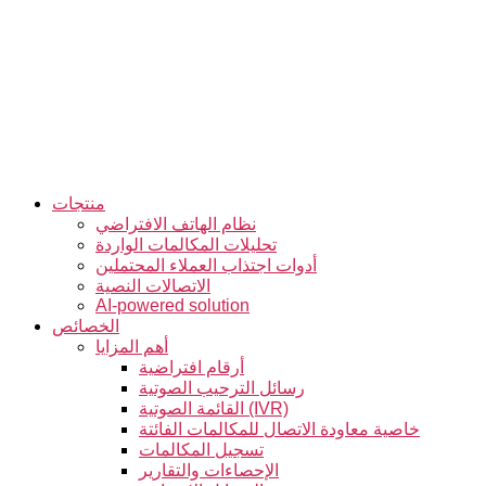
التخطي
إلى
المحتوى
منتجات
نظام الهاتف الافتراضي
تحليلات المكالمات الواردة
أدوات اجتذاب العملاء المحتملين
الاتصالات النصية
AI-powered solution
الخصائص
أهم المزايا
أرقام افتراضية
رسائل الترحيب الصوتية
القائمة الصوتية (IVR)
خاصية معاودة الاتصال للمكالمات الفائتة
تسجيل المكالمات
الإحصاءات والتقارير