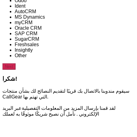
Odoo
Ident
AutoCRM
MS Dynamics
myCRM
Oracle CRM
SAP CRM
SugarCRM
Freshsales
Insightly
Other
Next
شكرا!
سيقوم مندوبنا بالاتصال بك قريبًا لتقديم النصائح لك بشأن منتجات
CallGear التي تهتم بها.
لقد قمنا بإرسال المزيد من المعلومات التفصيليةعبر البريد
الإلكتروني . نأمل أن نصبح شريكًا موثوقًا به لعملك