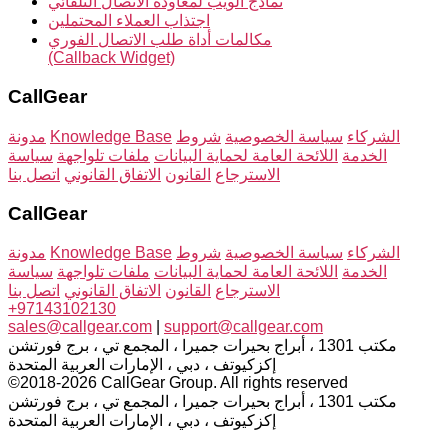
نماذج الويب لمعاودة الاتصال التلقائي
اجتذاب العملاء المحتملين
مكالمات أداة طلب الاتصال الفوري
(Callback Widget)
CallGear
الشركاء
سياسة الخصوصية
شروط
Knowledge Base
مدونة
الخدمة
اللائحة العامة لحماية البيانات
ملفات تلواجهة
سياسة
الاسترجاع
القانون
الاتفاق القانوني
اتصل بنا
CallGear
الشركاء
سياسة الخصوصية
شروط
Knowledge Base
مدونة
الخدمة
اللائحة العامة لحماية البيانات
ملفات تلواجهة
سياسة
الاسترجاع
القانون
الاتفاق القانوني
اتصل بنا
+97143102130
sales@callgear.com
|
support@callgear.com
مكتب 1301 ، أبراج بحيرات جميرا ، المجمع تي ، برج فورتشن
إكزكيوتف ، دبي ، الإمارات العربية المتحدة
©2018-2026 CallGear Group. All rights reserved
مكتب 1301 ، أبراج بحيرات جميرا ، المجمع تي ، برج فورتشن
إكزكيوتف ، دبي ، الإمارات العربية المتحدة