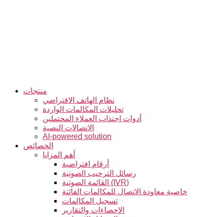
التخطي
إلى
المحتوى
منتجات
نظام الهاتف الافتراضي
تحليلات المكالمات الواردة
أدوات اجتذاب العملاء المحتملين
الاتصالات النصية
AI-powered solution
الخصائص
أهم المزايا
أرقام افتراضية
رسائل الترحيب الصوتية
القائمة الصوتية (IVR)
خاصية معاودة الاتصال للمكالمات الفائتة
تسجيل المكالمات
الإحصاءات والتقارير