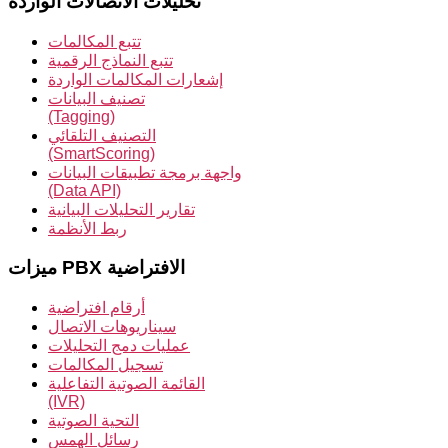
تحليلات الاتصالات الواردة
تتبع المكالمات
تتبع النماذج الرقمية
إشعارات المكالمات الواردة
تصنيف البيانات
(Tagging)
التصنيف التلقائي
(SmartScoring)
واجهة برمجة تطبيقات البيانات
(Data API)
تقارير التحليلات البيانية
ربط الأنظمة
ميزات PBX الافتراضية
أرقام افتراضية
سيناريوهات الاتصال
عمليات دمج التحليلات
تسجيل المكالمات
القائمة الصوتية التفاعلية
(IVR)
التحية الصوتية
رسائل الهمس