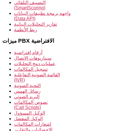
التصنيف التلقائي
(SmartScoring)
واجهة برمجة تطبيقات البيانات
(Data API)
تقارير التحليلات البيانية
ربط الأنظمة
ميزات PBX الافتراضية
أرقام افتراضية
سيناريوهات الاتصال
عمليات دمج التحليلات
تسجيل المكالمات
القائمة الصوتية التفاعلية
(IVR)
التحية الصوتية
رسائل الهمس
البريد الصوتي
نصوص المكالمات
(Call Scripts)
الوكيل المسؤول
الوكيل المفضل
إشعارات المكالمات
الإحصائيات والتقارير