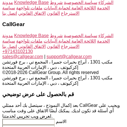
الشركاء
سياسة الخصوصية
شروط
Knowledge Base
مدونة
الخدمة
اللائحة العامة لحماية البيانات
ملفات تلواجهة
سياسة
الاسترجاع
القانون
الاتفاق القانوني
اتصل بنا
CallGear
الشركاء
سياسة الخصوصية
شروط
Knowledge Base
مدونة
الخدمة
اللائحة العامة لحماية البيانات
ملفات تلواجهة
سياسة
الاسترجاع
القانون
الاتفاق القانوني
اتصل بنا
+97143102130
sales@callgear.com
|
support@callgear.com
مكتب 1301 ، أبراج بحيرات جميرا ، المجمع تي ، برج فورتشن
إكزكيوتف ، دبي ، الإمارات العربية المتحدة
©2018-2026 CallGear Group. All rights reserved
مكتب 1301 ، أبراج بحيرات جميرا ، المجمع تي ، برج فورتشن
إكزكيوتف ، دبي ، الإمارات العربية المتحدة
قم بالحصول على عرض توضيحي
بعد إكمال النموذج ، سيتصل بك أحد ممثلي CallGear ويجيب على
أي أسئلة قد تكون لديك. يمكنك أيضًا الاتفاق على وقت مناسب
لعرض ويب تجريبي لخدمتنا.
الاسم