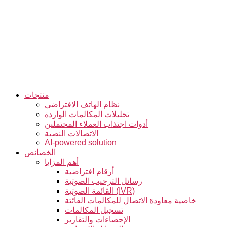
التخطي
إلى
المحتوى
منتجات
نظام الهاتف الافتراضي
تحليلات المكالمات الواردة
أدوات اجتذاب العملاء المحتملين
الاتصالات النصية
AI-powered solution
الخصائص
أهم المزايا
أرقام افتراضية
رسائل الترحيب الصوتية
القائمة الصوتية (IVR)
خاصية معاودة الاتصال للمكالمات الفائتة
تسجيل المكالمات
الإحصاءات والتقارير