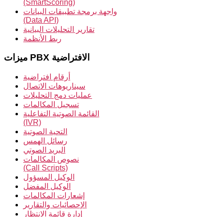
(SmartScoring)
واجهة برمجة تطبيقات البيانات
(Data API)
تقارير التحليلات البيانية
ربط الأنظمة
ميزات PBX الافتراضية
أرقام افتراضية
سيناريوهات الاتصال
عمليات دمج التحليلات
تسجيل المكالمات
القائمة الصوتية التفاعلية
(IVR)
التحية الصوتية
رسائل الهمس
البريد الصوتي
نصوص المكالمات
(Call Scripts)
الوكيل المسؤول
الوكيل المفضل
إشعارات المكالمات
الإحصائيات والتقارير
إدارة قائمة الانتظار