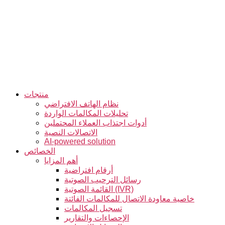
التخطي
إلى
المحتوى
منتجات
نظام الهاتف الافتراضي
تحليلات المكالمات الواردة
أدوات اجتذاب العملاء المحتملين
الاتصالات النصية
AI-powered solution
الخصائص
أهم المزايا
أرقام افتراضية
رسائل الترحيب الصوتية
القائمة الصوتية (IVR)
خاصية معاودة الاتصال للمكالمات الفائتة
تسجيل المكالمات
الإحصاءات والتقارير