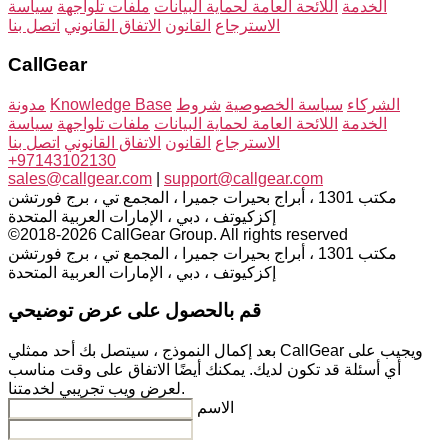
الخدمة
اللائحة العامة لحماية البيانات
ملفات تلواجهة
سياسة
الاسترجاع
القانون
الاتفاق القانوني
اتصل بنا
CallGear
الشركاء
سياسة الخصوصية
شروط
Knowledge Base
مدونة
الخدمة
اللائحة العامة لحماية البيانات
ملفات تلواجهة
سياسة
الاسترجاع
القانون
الاتفاق القانوني
اتصل بنا
+97143102130
sales@callgear.com
|
support@callgear.com
مكتب 1301 ، أبراج بحيرات جميرا ، المجمع تي ، برج فورتشن
إكزكيوتف ، دبي ، الإمارات العربية المتحدة
©2018-2026 CallGear Group. All rights reserved
مكتب 1301 ، أبراج بحيرات جميرا ، المجمع تي ، برج فورتشن
إكزكيوتف ، دبي ، الإمارات العربية المتحدة
قم بالحصول على عرض توضيحي
بعد إكمال النموذج ، سيتصل بك أحد ممثلي CallGear ويجيب على
أي أسئلة قد تكون لديك. يمكنك أيضًا الاتفاق على وقت مناسب
لعرض ويب تجريبي لخدمتنا.
الاسم