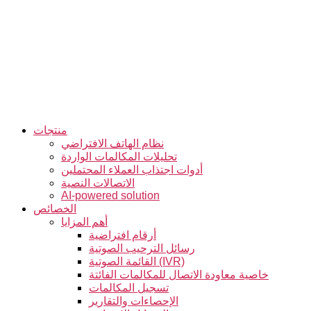
التخطي
إلى
المحتوى
منتجات
نظام الهاتف الافتراضي
تحليلات المكالمات الواردة
أدوات اجتذاب العملاء المحتملين
الاتصالات النصية
AI-powered solution
الخصائص
أهم المزايا
أرقام افتراضية
رسائل الترحيب الصوتية
القائمة الصوتية (IVR)
خاصية معاودة الاتصال للمكالمات الفائتة
تسجيل المكالمات
الإحصاءات والتقارير