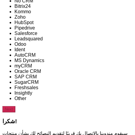
No CRM
Bitrix24
Kommo
Zoho
HubSpot
Pipedrive
Salesforce
Leadsquared
Odoo
Ident
AutoCRM
MS Dynamics
myCRM
Oracle CRM
SAP CRM
SugarCRM
Freshsales
Insightly
Other
Next
شكرا!
سيقوم مندوبنا بالاتصال بك قريبًا لتقديم النصائح لك بشأن منتجات