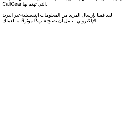
CallGear التي تهتم بها.
لقد قمنا بإرسال المزيد من المعلومات التفصيليةعبر البريد
الإلكتروني . نأمل أن نصبح شريكًا موثوقًا به لعملك