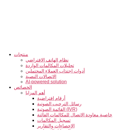
التخطي
إلى
المحتوى
منتجات
نظام الهاتف الافتراضي
تحليلات المكالمات الواردة
أدوات اجتذاب العملاء المحتملين
الاتصالات النصية
AI-powered solution
الخصائص
أهم المزايا
أرقام افتراضية
رسائل الترحيب الصوتية
القائمة الصوتية (IVR)
خاصية معاودة الاتصال للمكالمات الفائتة
تسجيل المكالمات
الإحصاءات والتقارير