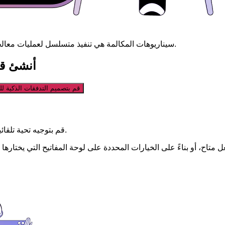
سيناريوهات المكالمة هي تنفيذ متسلسل لعمليات معالجة المكالمات لضمان توصيل المتصل بالموظف بشكل مناسب وفعال.
أنشئ قو
قم بتصميم التدفقات الذكية لل
قم بتوجيه تحية تلقائية للمتصل، وقدم المعلومات الضرورية، واقترح سيناريو بديل للمحادثة.