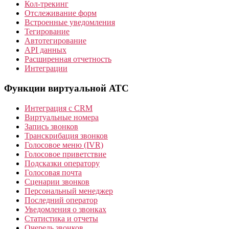
Кол-трекинг
Отслеживание форм
Встроенные уведомления
Тегирование
Автотегирование
API данных
Расширенная отчетность
Интеграции
Функции виртуальной АТС
Интеграция с CRM
Виртуальные номера
Запись звонков
Транскрибация звонков
Голосовое меню (IVR)
Голосовое приветствие
Подсказки оператору
Голосовая почта
Сценарии звонков
Персональный менеджер
Последний оператор
Уведомления о звонках
Статистика и отчеты
Очередь звонков