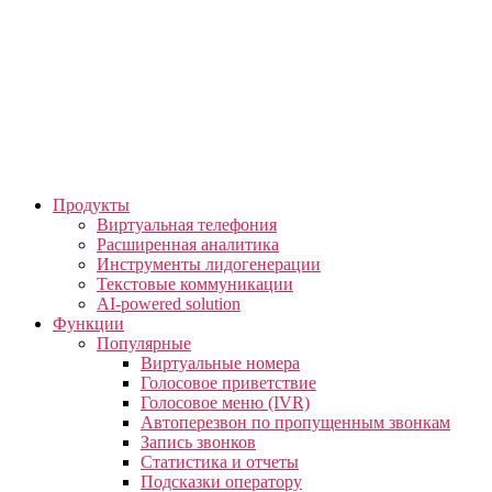
Skip
to
the
content
Продукты
Виртуальная телефония
Расширенная аналитика
Инструменты лидогенерации
Текстовые коммуникации
AI-powered solution
Функции
Популярные
Виртуальные номера
Голосовое приветствие
Голосовое меню (IVR)
Автоперезвон по пропущенным звонкам
Запись звонков
Статистика и отчеты
Подсказки оператору