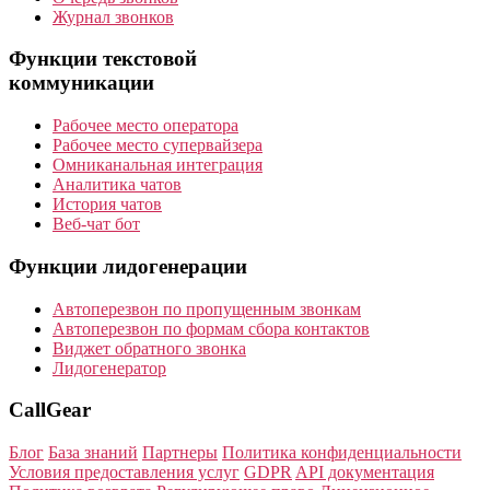
Журнал звонков
Функции текстовой
коммуникации
Рабочее место оператора
Рабочее место супервайзера
Омниканальная интеграция
Аналитика чатов
История чатов
Веб-чат бот
Функции лидогенерации
Автоперезвон по пропущенным звонкам
Автоперезвон по формам сбора контактов
Виджет обратного звонка
Лидогенератор
CallGear
Блог
База знаний
Партнеры
Политика конфиденциальности
Условия предоставления услуг
GDPR
API документация