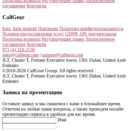
Политика возврата
Регулирующее право
Лицензионное
соглашение
Контакты
CallGear
Блог
База знаний
Партнеры
Политика конфиденциальности
Условия предоставления услуг
GDPR
API документация
Политика возврата
Регулирующее право
Лицензионное
соглашение
Контакты
971 (4) 310-2130
sales@callgear.com
|
support@callgear.com
JLT, Cluster T, Fortune Executive tower, 1301 Dubai, United Arab
Emirates
©2018-2026 CallGear Group. All rights reserved
JLT, Cluster T, Fortune Executive tower, 1301 Dubai, United Arab
Emirates
Заявка на презентацию
Оставьте заявку и мы свяжемся с вами в ближайшее время.
Ответим на любые ваши вопросы, а также проведем онлайн
презентацию сервиса в удобное для вас время.
Имя