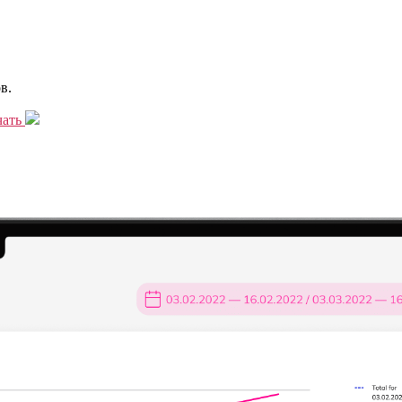
в.
чать