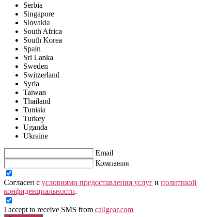
Serbia
Singapore
Slovakia
South Africa
South Korea
Spain
Sri Lanka
Sweden
Switzerland
Syria
Taiwan
Thailand
Tunisia
Turkey
Uganda
Ukraine
Email
Компания
Согласен с
условиями предоставления услуг
и
политикой
конфиденциальности
.
I accept to receive SMS from
callgear.com