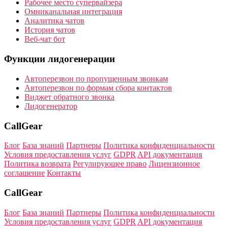
Рабочее место супервайзера
Омниканальная интеграция
Аналитика чатов
История чатов
Веб-чат бот
Функции лидогенерации
Автоперезвон по пропущенным звонкам
Автоперезвон по формам сбора контактов
Виджет обратного звонка
Лидогенератор
CallGear
Блог
База знаний
Партнеры
Политика конфиденциальности
Условия предоставления услуг
GDPR
API документация
Политика возврата
Регулирующее право
Лицензионное
соглашение
Контакты
CallGear
Блог
База знаний
Партнеры
Политика конфиденциальности
Условия предоставления услуг
GDPR
API документация