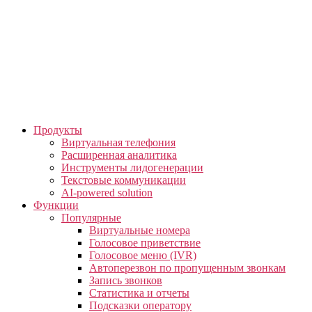
Skip
to
the
content
Продукты
Виртуальная телефония
Расширенная аналитика
Инструменты лидогенерации
Текстовые коммуникации
AI-powered solution
Функции
Популярные
Виртуальные номера
Голосовое приветствие
Голосовое меню (IVR)
Автоперезвон по пропущенным звонкам
Запись звонков
Статистика и отчеты
Подсказки оператору