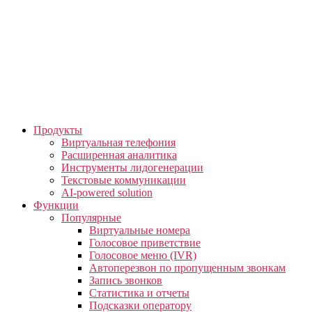
Skip
to
the
content
Продукты
Виртуальная телефония
Расширенная аналитика
Инструменты лидогенерации
Текстовые коммуникации
AI-powered solution
Функции
Популярные
Виртуальные номера
Голосовое приветствие
Голосовое меню (IVR)
Автоперезвон по пропущенным звонкам
Запись звонков
Статистика и отчеты
Подсказки оператору