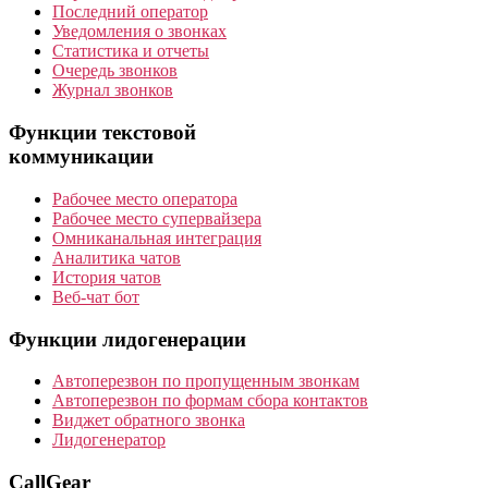
Последний оператор
Уведомления о звонках
Статистика и отчеты
Очередь звонков
Журнал звонков
Функции текстовой
коммуникации
Рабочее место оператора
Рабочее место супервайзера
Омниканальная интеграция
Аналитика чатов
История чатов
Веб-чат бот
Функции лидогенерации
Автоперезвон по пропущенным звонкам
Автоперезвон по формам сбора контактов
Виджет обратного звонка
Лидогенератор
CallGear