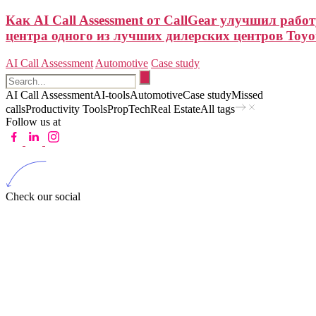
Как AI Call Assessment от CallGear улучшил работ
центра одного из лучших дилерских центров Toyo
AI Call Assessment
Automotive
Case study
AI Call Assessment
AI-tools
Automotive
Case study
Missed
calls
Productivity Tools
PropTech
Real Estate
All tags
Follow us at
Check our social