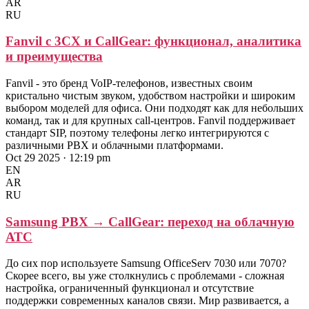
AR
RU
Fanvil с 3CX и CallGear: функционал, аналитика
и преимущества
Fanvil - это бренд VoIP-телефонов, известных своим
кристально чистым звуком, удобством настройки и широким
выбором моделей для офиса. Они подходят как для небольших
команд, так и для крупных call-центров. Fanvil поддерживает
стандарт SIP, поэтому телефоны легко интегрируются с
различными PBX и облачными платформами.
Oct 29 2025 · 12:19 pm
EN
AR
RU
Samsung PBX → CallGear: переход на облачную
АТС
До сих пор используете Samsung OfficeServ 7030 или 7070?
Скорее всего, вы уже столкнулись с проблемами - сложная
настройка, ограниченный функционал и отсутствие
поддержки современных каналов связи. Мир развивается, а