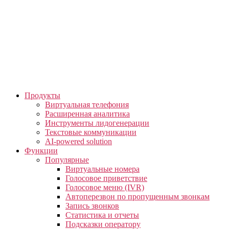
Skip
to
the
content
Продукты
Виртуальная телефония
Расширенная аналитика
Инструменты лидогенерации
Текстовые коммуникации
AI-powered solution
Функции
Популярные
Виртуальные номера
Голосовое приветствие
Голосовое меню (IVR)
Автоперезвон по пропущенным звонкам
Запись звонков
Статистика и отчеты
Подсказки оператору