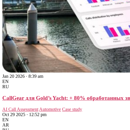
Jan 20 2026 · 8:39 am
EN
RU
CallGear для Gold’s Yacht: + 80% обработанных 
AI Call Assessment
Automotive
Case study
Oct 29 2025 · 12:52 pm
EN
AR