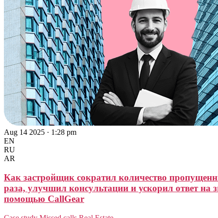
Aug 14 2025 · 1:28 pm
EN
RU
AR
Как застройщик сократил количество пропущенн
раза, улучшил консультации и ускорил ответ на з
помощью CallGear
Case study
Missed calls
Real Estate