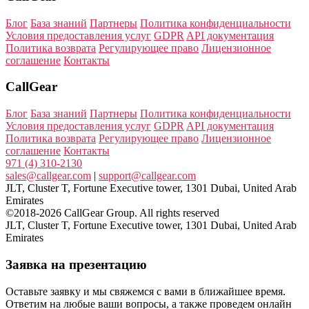
Блог
База знаний
Партнеры
Политика конфиденциальности
Условия предоставления услуг
GDPR
API документация
Политика возврата
Регулирующее право
Лицензионное
соглашение
Контакты
CallGear
Блог
База знаний
Партнеры
Политика конфиденциальности
Условия предоставления услуг
GDPR
API документация
Политика возврата
Регулирующее право
Лицензионное
соглашение
Контакты
971 (4) 310-2130
sales@callgear.com
|
support@callgear.com
JLT, Cluster T, Fortune Executive tower, 1301 Dubai, United Arab
Emirates
©2018-2026 CallGear Group. All rights reserved
JLT, Cluster T, Fortune Executive tower, 1301 Dubai, United Arab
Emirates
Заявка на презентацию
Оставьте заявку и мы свяжемся с вами в ближайшее время.
Ответим на любые ваши вопросы, а также проведем онлайн