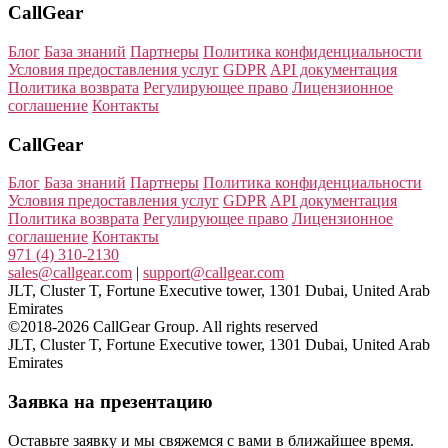
CallGear
Блог
База знаний
Партнеры
Политика конфиденциальности
Условия предоставления услуг
GDPR
API документация
Политика возврата
Регулирующее право
Лицензионное
соглашение
Контакты
CallGear
Блог
База знаний
Партнеры
Политика конфиденциальности
Условия предоставления услуг
GDPR
API документация
Политика возврата
Регулирующее право
Лицензионное
соглашение
Контакты
971 (4) 310-2130
sales@callgear.com
|
support@callgear.com
JLT, Cluster T, Fortune Executive tower, 1301 Dubai, United Arab
Emirates
©2018-2026 CallGear Group. All rights reserved
JLT, Cluster T, Fortune Executive tower, 1301 Dubai, United Arab
Emirates
Заявка на презентацию
Оставьте заявку и мы свяжемся с вами в ближайшее время.