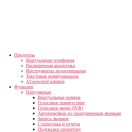
Skip
to
the
content
Продукты
Виртуальная телефония
Расширенная аналитика
Инструменты лидогенерации
Текстовые коммуникации
AI-powered solution
Функции
Популярные
Виртуальные номера
Голосовое приветствие
Голосовое меню (IVR)
Автоперезвон по пропущенным звонкам
Запись звонков
Статистика и отчеты
Подсказки оператору