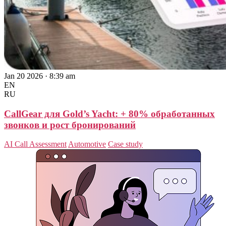
Jan 20 2026 · 8:39 am
EN
RU
CallGear для Gold’s Yacht: + 80% обработанных
звонков и рост бронирований
AI Call Assessment
Automotive
Case study