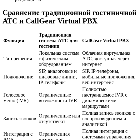
Сравнение традиционной гостиничной
АТС и CallGear Virtual PBX
Традиционная
Функция
система АТС для
CallGear Virtual PBX
гостиниц
Локальная система
Облачная виртуальная
Тип решения
с физическим
АТС, доступная через
оборудованием
интернет
SIP, аналоговые и
SIP, IP-телефоны,
Подключение
цифровые линии,
мобильные приложения,
IP-телефоны
веб-интерфейс
Полностью
Голосовое
Ограниченные
настраиваемое IVR с
меню (IVR)
возможности IVR
динамическими
маршрутами
Полная запись звонков с
Ограниченные или
Запись звонков
воспроизведением и
отсутствуют
аналитикой
Полная интеграция с
Интеграция с
Ограниченная
системами управления
PMS
интеграция