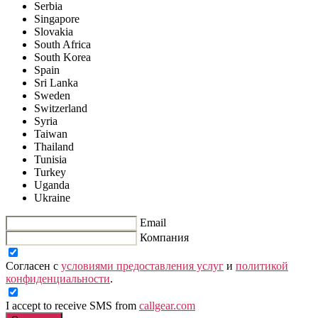
Serbia
Singapore
Slovakia
South Africa
South Korea
Spain
Sri Lanka
Sweden
Switzerland
Syria
Taiwan
Thailand
Tunisia
Turkey
Uganda
Ukraine
Email
Компания
Согласен с
условиями предоставления услуг
и
политикой
конфиденциальности
.
I accept to receive SMS from
callgear.com