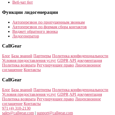
Веб-чат бот
Функции лидогенерации
Автоперезвон по пропущенным звонкам
Автоперезвон по формам сбора контактов
Виджет обратного звонка
Лидогенератор
CallGear
Блог
База знаний
Партнеры
Политика конфиденциальности
Условия предоставления услуг
GDPR
API документация
Политика возврата
Регулирующее право
Лицензионное
соглашение
Контакты
CallGear
Блог
База знаний
Партнеры
Политика конфиденциальности
Условия предоставления услуг
GDPR
API документация
Политика возврата
Регулирующее право
Лицензионное
соглашение
Контакты
971 (4) 310-2130
sales@callgear.com
|
support@callgear.com