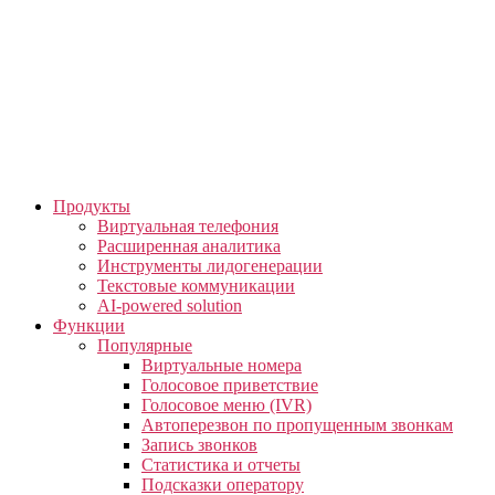
Skip
to
the
content
Продукты
Виртуальная телефония
Расширенная аналитика
Инструменты лидогенерации
Текстовые коммуникации
AI-powered solution
Функции
Популярные
Виртуальные номера
Голосовое приветствие
Голосовое меню (IVR)
Автоперезвон по пропущенным звонкам
Запись звонков
Статистика и отчеты
Подсказки оператору