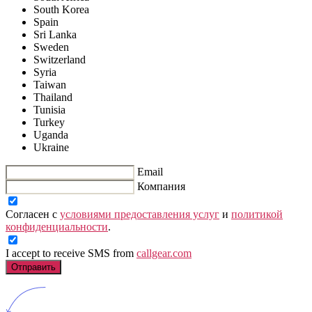
South Korea
Spain
Sri Lanka
Sweden
Switzerland
Syria
Taiwan
Thailand
Tunisia
Turkey
Uganda
Ukraine
Email
Компания
Согласен с
условиями предоставления услуг
и
политикой
конфиденциальности
.
I accept to receive SMS from
callgear.com
Отправить