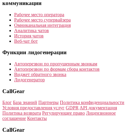
коммуникации
Рабочее место оператора
Рабочее место супервайзера
Омниканальная интеграция
Аналитика чатов
История чатов
Веб-чат бот
Функции лидогенерации
Автоперезвон по пропущенным звонкам
Автоперезвон по формам сбора контактов
Виджет обратного звонка
Лидогенератор
CallGear
Блог
База знаний
Партнеры
Политика конфиденциальности
Условия предоставления услуг
GDPR
API документация
Политика возврата
Регулирующее право
Лицензионное
соглашение
Контакты
CallGear