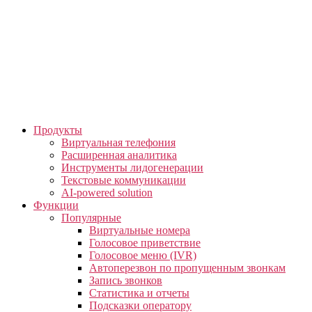
Skip
to
the
content
Продукты
Виртуальная телефония
Расширенная аналитика
Инструменты лидогенерации
Текстовые коммуникации
AI-powered solution
Функции
Популярные
Виртуальные номера
Голосовое приветствие
Голосовое меню (IVR)
Автоперезвон по пропущенным звонкам
Запись звонков
Статистика и отчеты
Подсказки оператору