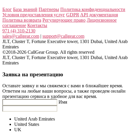
Блог
База знаний
Партнеры
Политика конфиденциальности
Условия предоставления услуг
GDPR
API документация
Политика возврата
Регулирующее право
Лицензионное
соглашение
Контакты
971 (4) 310-2130
sales@callgear.com
|
support@callgear.com
JLT, Cluster T, Fortune Executive tower, 1301 Dubai, United Arab
Emirates
©2018-2026 CallGear Group. All rights reserved
JLT, Cluster T, Fortune Executive tower, 1301 Dubai, United Arab
Emirates
Заявка на презентацию
Оставьте заявку и мы свяжемся с вами в ближайшее время.
Ответим на любые ваши вопросы, а также проведем онлайн
презентацию сервиса в удобное для вас время.
Имя
United Arab Emirates
United States
UK