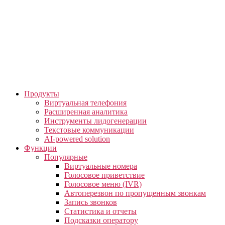
Skip
to
the
content
Продукты
Виртуальная телефония
Расширенная аналитика
Инструменты лидогенерации
Текстовые коммуникации
AI-powered solution
Функции
Популярные
Виртуальные номера
Голосовое приветствие
Голосовое меню (IVR)
Автоперезвон по пропущенным звонкам
Запись звонков
Статистика и отчеты
Подсказки оператору