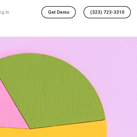
og In
Get Demo
(323) 723-3310