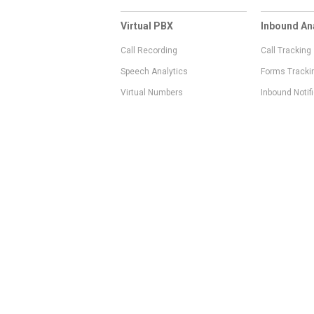
Virtual PBX
Inbound An
Call Recording
Call Tracking
Speech Analytics
Forms Tracki
Virtual Numbers
Inbound Notif
IVR
Tagging
Whisper Messages
Smartscoring
Voice Greeting
Api
Voice Mail
Analytics Int
Personal Manager
Last Manager
Call Notifications
Statistics and Reporting
Call Scenarios
Call Queue