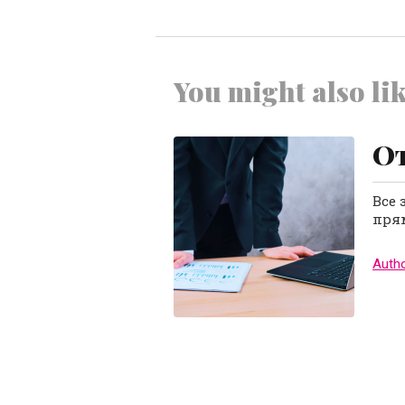
You might also lik
От
Все 
прям
Auth