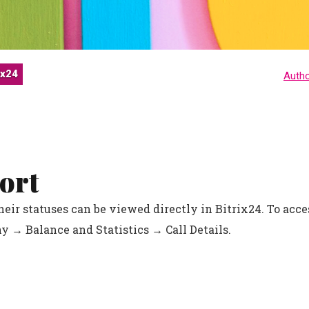
ix24
Auth
ort
their statuses can be viewed directly in Bitrix24. To acce
y → Balance and Statistics → Call Details.