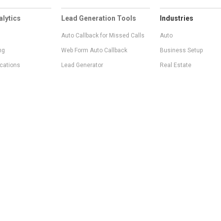
alytics
Lead Generation Tools
Industries
Auto Callback for Missed Calls
Auto
ng
Web Form Auto Callback
Business Setup
ications
Lead Generator
Real Estate
Callback Widget
Digital Marketing Age
egrations