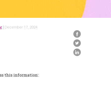
or
December 17, 2024
ss this information: