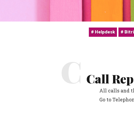
Helpdesk
Bitr
C
Call Rep
All calls and 
Go to Telephon