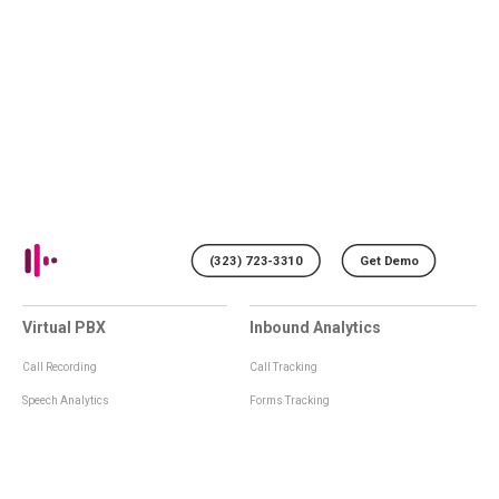
(323) 723-3310
Get Demo
Virtual PBX
Inbound Analytics
Call Recording
Call Tracking
Speech Analytics
Forms Tracking
Virtual Numbers
Inbound Notifications
IVR
Tagging