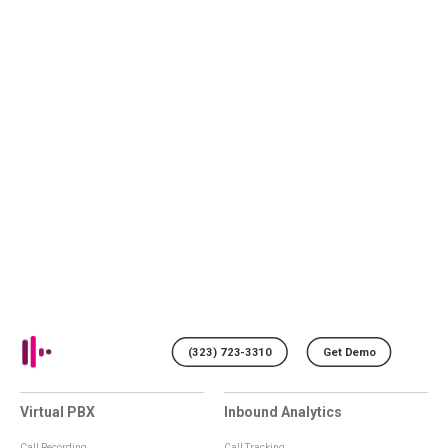
(323) 723-3310
Get Demo
Virtual PBX
Inbound Analytics
Call Recording
Call Tracking