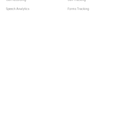
Speech Analytics
Forms Tracking
Virtual Numbers
Inbound Notifications
IVR
Tagging
Whisper Messages
Smartscoring
Voice Greeting
Api
Voice Mail
Analytics Integrations
Personal Manager
Last Manager
Call Notifications
Statistics and Reporting
Call Scenarios
Call Queue
Call Logs
Integrations