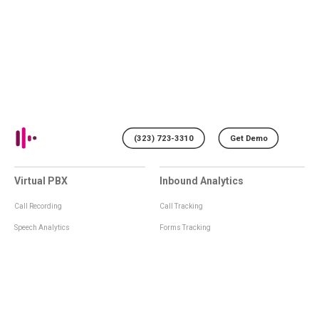
(323) 723-3310
Get Demo
Virtual PBX
Inbound Analytics
Call Recording
Call Tracking
Speech Analytics
Forms Tracking
Virtual Numbers
Inbound Notifications
IVR
Tagging
Whisper Messages
Smartscoring
Voice Greeting
Api