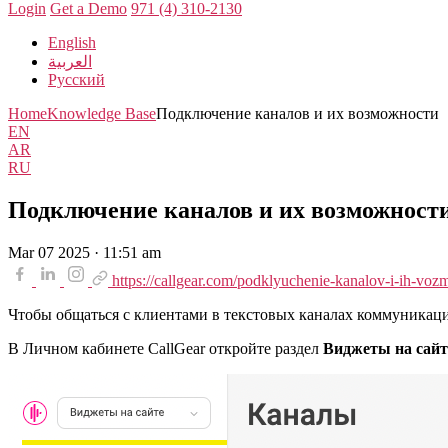
Login
Get a Demo
971 (4) 310-2130
English
العربية
Русский
Home
Knowledge Base
Подключение каналов и их возможности
EN
AR
RU
Подключение каналов и их возможност
Mar 07 2025 · 11:51 am
https://callgear.com/podklyuchenie-kanalov-i-ih-voz
Чтобы общаться с клиентами в текстовых каналах коммуникаци
В Личном кабинете CallGear откройте раздел
Виджеты на сай