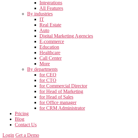
Integrations
All Features
By industries
IT
Real Estate
Auto
Digital Marketing Agencies
E-commerce
Education
Healthcare
Call Center
More
By departments
for CEO
for CTO
for Commercial Director
for Head of Marketing
for Head of Sales
for Office manager
for CRM Administrator
Pricing
Blog
Contact Us
Login
Get a Demo