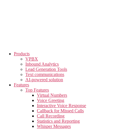
Skip
to
the
content
Products
VPBX
Inbound Analytics
Lead Generation Tools
Text communications
AI-powered solution
Features
Top Features
Virtual Numbers
Voice Greeting
Interactive Voice Response
Callback for Missed Calls
Call Recording
Statistics and Reporting
Whisper Messages